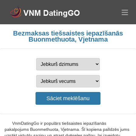
Bezmaksas tiešsaistes iepazīšanās
Buonmethuota, Vjetnama
VnmDatingGo ir populārs tiešsaistes iepazīšanās
pakalpojums Buonmethuota, Vjetnama. Šī kopiena palīdzēs jums
uzsākt virtuālu saziņu un atrast dvēseles palīgu, lai izveidotu