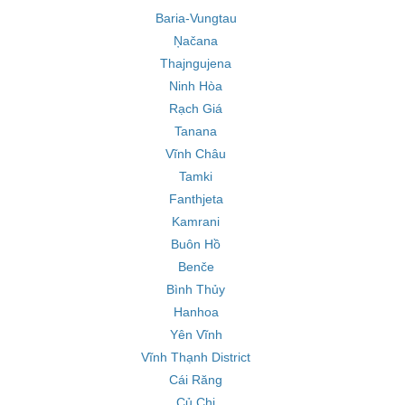
Baria-Vungtau
Ņačana
Thajngujena
Ninh Hòa
Rạch Giá
Tanana
Vĩnh Châu
Tamki
Fanthjeta
Kamrani
Buôn Hồ
Benče
Bình Thủy
Hanhoa
Yên Vĩnh
Vĩnh Thạnh District
Cái Răng
Củ Chi