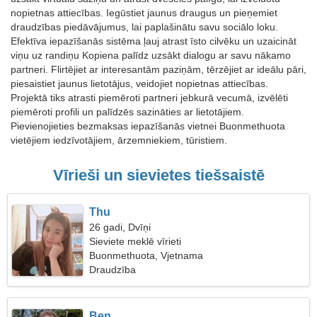
nopietnas attiecības. Iegūstiet jaunus draugus un pieņemiet
draudzības piedāvājumus, lai paplašinātu savu sociālo loku.
Efektīva iepazīšanās sistēma ļauj atrast īsto cilvēku un uzaicināt
viņu uz randiņu Kopiena palīdz uzsākt dialogu ar savu nākamo
partneri. Flirtējiet ar interesantām paziņām, tērzējiet ar ideālu pāri,
piesaistiet jaunus lietotājus, veidojiet nopietnas attiecības.
Projektā tiks atrasti piemēroti partneri jebkurā vecumā, izvēlēti
piemēroti profili un palīdzēs sazināties ar lietotājiem.
Pievienojieties bezmaksas iepazīšanās vietnei Buonmethuota
vietējiem iedzīvotājiem, ārzemniekiem, tūristiem.
Vīrieši un sievietes tiešsaistē
Thu
26 gadi, Dvīņi
Sieviete meklē vīrieti
Buonmethuota, Vjetnama
Draudzība
Ben