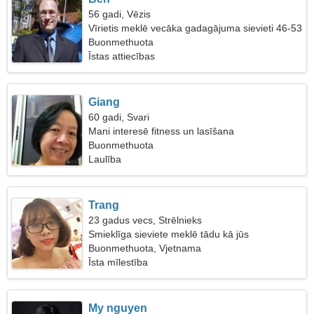
56 gadi, Vēzis
Vīrietis meklē vecāka gadagājuma sievieti 46-53
Buonmethuota
Īstas attiecības
Giang
60 gadi, Svari
Mani interesē fitness un lasīšana
Buonmethuota
Laulība
Trang
23 gadus vecs, Strēlnieks
Smieklīga sieviete meklē tādu kā jūs
Buonmethuota, Vjetnama
Īsta mīlestība
My nguyen