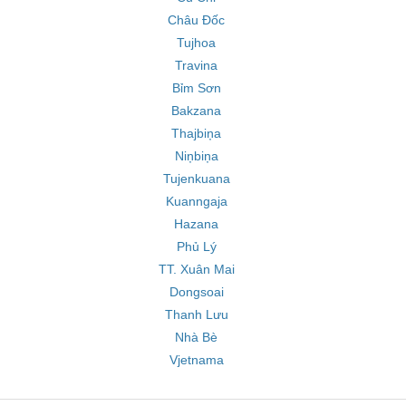
Châu Đốc
Tujhoa
Travina
Bỉm Sơn
Bakzana
Thajbiņa
Niņbiņa
Tujenkuana
Kuanngaja
Hazana
Phủ Lý
TT. Xuân Mai
Dongsoai
Thanh Lưu
Nhà Bè
Vjetnama