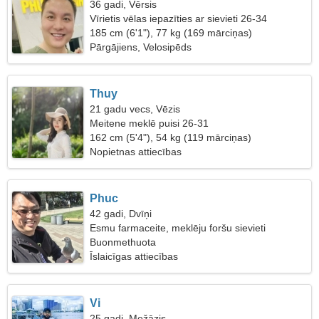
36 gadi, Vērsis
Vīrietis vēlas iepazīties ar sievieti 26-34
185 cm (6'1"), 77 kg (169 mārciņas)
Pārgājiens, Velosipēds
Thuy
21 gadu vecs, Vēzis
Meitene meklē puisi 26-31
162 cm (5'4"), 54 kg (119 mārciņas)
Nopietnas attiecības
Phuc
42 gadi, Dvīņi
Esmu farmaceite, meklēju foršu sievieti
Buonmethuota
Īslaicīgas attiecības
Vi
25 gadi, Mežāzis