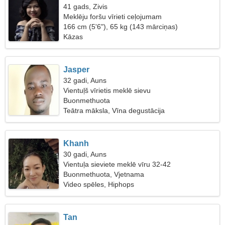
41 gads, Zivis
Meklēju foršu vīrieti ceļojumam
166 cm (5'6"), 65 kg (143 mārciņas)
Kāzas
Jasper
32 gadi, Auns
Vientuļš vīrietis meklē sievu
Buonmethuota
Teātra māksla, Vīna degustācija
Khanh
30 gadi, Auns
Vientuļa sieviete meklē vīru 32-42
Buonmethuota, Vjetnama
Video spēles, Hiphops
Tan