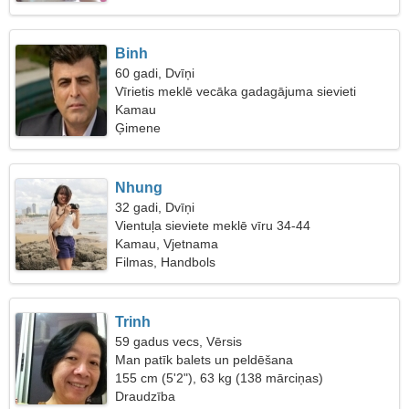
Binh
60 gadi, Dvīņi
Vīrietis meklē vecāka gadagājuma sievieti
Kamau
Ģimene
Nhung
32 gadi, Dvīņi
Vientuļa sieviete meklē vīru 34-44
Kamau, Vjetnama
Filmas, Handbols
Trinh
59 gadus vecs, Vērsis
Man patīk balets un peldēšana
155 cm (5'2"), 63 kg (138 mārciņas)
Draudzība