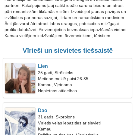
partneri. Pakalpojums ļauj satikt ideālo sarunu biedru un atrast
pāri romantiskām tikšanās reizēm. Izveidojiet jaunas paziņas un
izvēlieties partnerus saziņai, flirtam un romantiskiem randiņiem.
Šeit jūs varat ātri atrast labus draugus, pateicoties milzīgajai
profilu datubāzei. Pievienojieties bezmaksas iepazīšanās vietnei
Kamau vietējiem iedzīvotājiem, ārzemniekiem, tūristiem.
Vīrieši un sievietes tiešsaistē
Lien
25 gadi, Strēlnieks
Meitene meklē puisi 26-35
Kamau, Vjetnama
Nopietnas attiecības
Dao
31 gads, Skorpions
Vīrietis vēlas iepazīties ar sievieti
Kamau