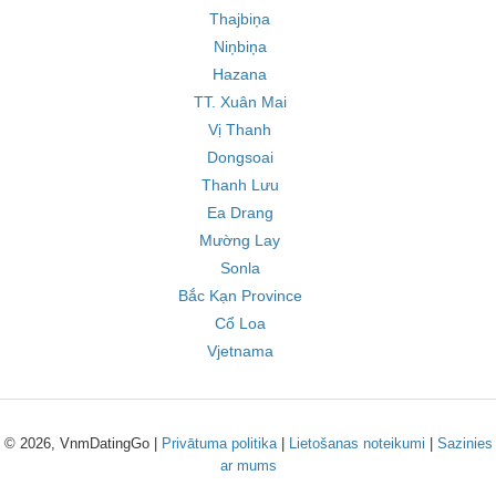
Thajbiņa
Niņbiņa
Hazana
TT. Xuân Mai
Vị Thanh
Dongsoai
Thanh Lưu
Ea Drang
Mường Lay
Sonla
Bắc Kạn Province
Cổ Loa
Vjetnama
© 2026, VnmDatingGo |
Privātuma politika
|
Lietošanas noteikumi
|
Sazinies
ar mums