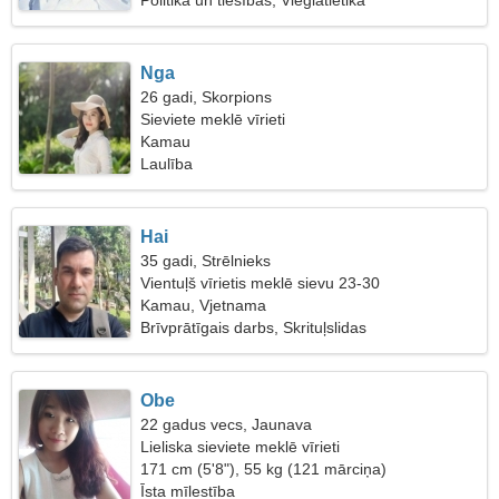
Politika un tiesības, Vieglatlētika
Nga
26 gadi, Skorpions
Sieviete meklē vīrieti
Kamau
Laulība
Hai
35 gadi, Strēlnieks
Vientuļš vīrietis meklē sievu 23-30
Kamau, Vjetnama
Brīvprātīgais darbs, Skrituļslidas
Obe
22 gadus vecs, Jaunava
Lieliska sieviete meklē vīrieti
171 cm (5'8"), 55 kg (121 mārciņa)
Īsta mīlestība