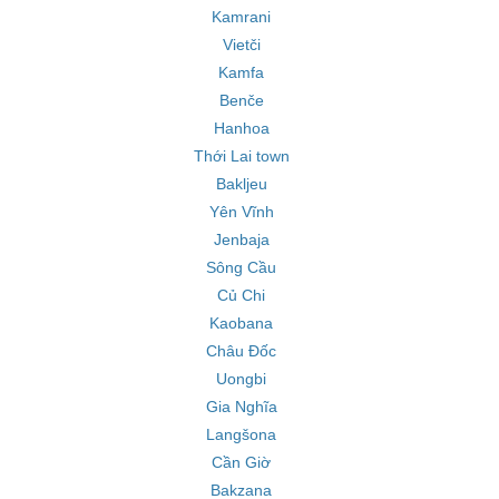
Kamrani
Vietči
Kamfa
Benče
Hanhoa
Thới Lai town
Bakljeu
Yên Vĩnh
Jenbaja
Sông Cầu
Củ Chi
Kaobana
Châu Đốc
Uongbi
Gia Nghĩa
Langšona
Cần Giờ
Bakzana