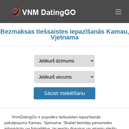
Bezmaksas tiešsaistes iepazīšanās Kamau,
Vjetnama
VnmDatingGo ir populārs tiešsaistes iepazīšanās
pakalpojums Kamau, Vjetnama. Skatiet lietotāju personisko
informāciju un fotoattēlus, lai iegūtu draugus un atrastu ideālu