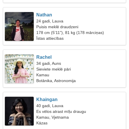
Nathan
24 gadi, Lauva
Puisis meklē draudzeni
178 cm (5'11"), 81 kg (178 mārciņas)
Īstas attiecības
Rachel
34 gadi, Auns
Sieviete meklē pāri
Kamau
Botānika, Astronomija
Khaingan
40 gadi, Lauva
Es vēlos atrast mīļu draugu
Kamau, Vjetnama
Kāzas